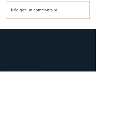
Rédigez un commentaire...
HARAS DU LIEU DES CHAMPS
Le haras du Lieu des Champs a été acquis en 2013 par
Richard Powell succédant à ses parents. L’exploitation
actuelle s’étend sur 90 hectares et emploie à l’année
entre 5 et 8 personnes.
Les bâtiments anciens en colombages datent des années
1730 et furent modifiés durant ces 30 dernières années.
Aujourd’hui le Haras s’étend sur 90ha. Il comprend 90
boxes et est équipé de 2 manèges couverts pour le travail
des jeunes chevaux ou pour les sorties des juments suitées
lors de conditions climatiques défavorables.
FACEBOOK
TWITTER
INSTAGRAM