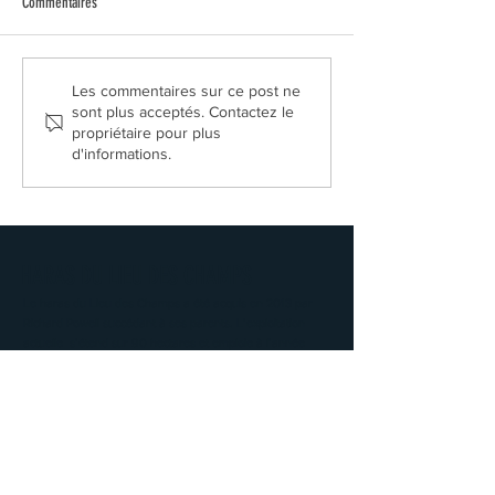
Elegant Star
Commentaires
Les commentaires sur ce post ne
sont plus acceptés. Contactez le
propriétaire pour plus
d'informations.
HARAS DU LIEU DES CHAMPS
Le haras du Lieu des Champs a été acquis en 2013 par
Richard Powell succédant à ses parents. L’exploitation
actuelle s’étend sur 90 hectares et emploie à l’année
entre 5 et 8 personnes.
Les bâtiments anciens en colombages datent des années
1730 et furent modifiés durant ces 30 dernières années.
Aujourd’hui le Haras s’étend sur 90ha. Il comprend 90
boxes et est équipé de 2 manèges couverts pour le travail
des jeunes chevaux ou pour les sorties des juments suitées
lors de conditions climatiques défavorables.