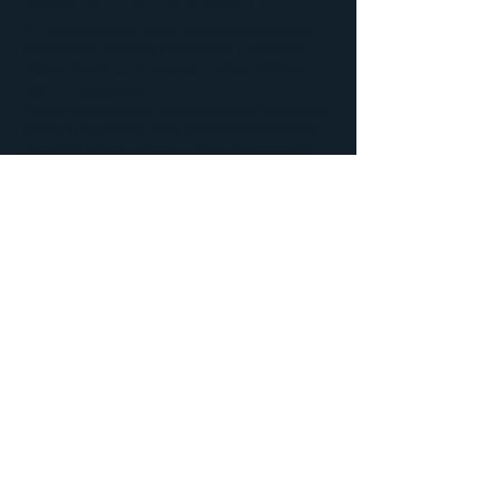
HARAS DU LIEU DES CHAMPS
Le haras du Lieu des Champs a été acquis en 2013 par
Richard Powell succédant à ses parents. L’exploitation
actuelle s’étend sur 90 hectares et emploie à l’année
entre 5 et 8 personnes.
Les bâtiments anciens en colombages datent des années
1730 et furent modifiés durant ces 30 dernières années.
Aujourd’hui le Haras s’étend sur 90ha. Il comprend 90
boxes et est équipé de 2 manèges couverts pour le travail
des jeunes chevaux ou pour les sorties des juments suitées
lors de conditions climatiques défavorables.
FACEBOOK
TWITTER
INSTAGRAM
CONTACT
Chemin la Vallée
14140 Coupesarte
T: +
33 (0)2 31 61 89 26
M: +33 (0)6 22 83 43 23