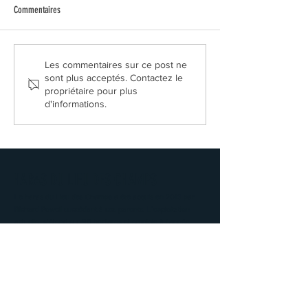
Elegant Star
Commentaires
Les commentaires sur ce post ne
sont plus acceptés. Contactez le
propriétaire pour plus
d'informations.
HARAS DU LIEU DES CHAMPS
Le haras du Lieu des Champs a été acquis en 2013 par
Richard Powell succédant à ses parents. L’exploitation
actuelle s’étend sur 90 hectares et emploie à l’année
entre 5 et 8 personnes.
Les bâtiments anciens en colombages datent des années
1730 et furent modifiés durant ces 30 dernières années.
Aujourd’hui le Haras s’étend sur 90ha. Il comprend 90
boxes et est équipé de 2 manèges couverts pour le travail
des jeunes chevaux ou pour les sorties des juments suitées