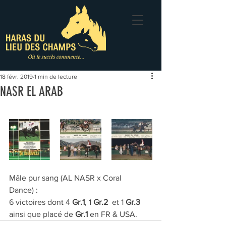
18 févr. 2019
1 min de lecture
NASR EL ARAB
Mâle pur sang (AL NASR x Coral 
Dance) : 
6 victoires dont 4 
Gr.1
, 1 
Gr.2
  et 1 
Gr.3
ainsi que placé de 
Gr.1 
en FR & USA.