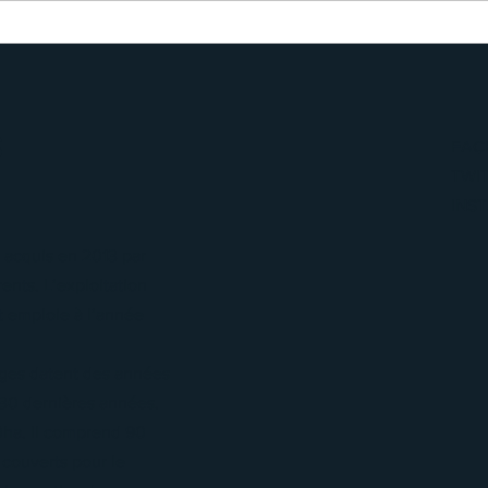
S
FAC
TWI
INS
 acquis en 2013 par
ents. L’exploitation
t emploie à l’année
ges datent des années
 30 dernières années.
0ha. Il comprend 90
couverts pour le