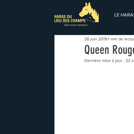
LE HARA
26 juin 2019
1 min de lectu
Queen Roug
Dernière mise à jour :
22 s