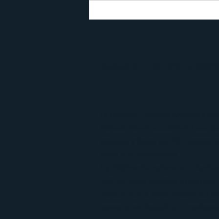
HARAS DU LIEU DES CHAMP
Le haras du Lieu des Champs a été
Richard Powell succédant à ses par
actuelle s’étend sur 90 hectares e
entre 5 et 8 personnes.
Les bâtiments anciens en colomba
1730 et furent modifiés durant ces
Aujourd’hui le Haras s’étend sur 9
boxes et est équipé de 2 manèges 