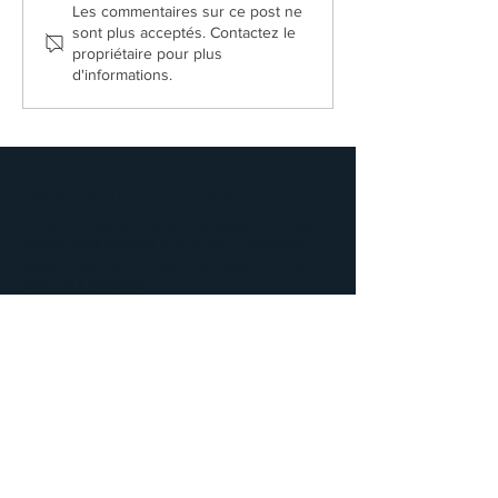
Les commentaires sur ce post ne
sont plus acceptés. Contactez le
propriétaire pour plus
d'informations.
HARAS DU LIEU DES CHAMPS
Le haras du Lieu des Champs a été acquis en 2013 par
Richard Powell succédant à ses parents. L’exploitation
actuelle s’étend sur 90 hectares et emploie à l’année
entre 5 et 8 personnes.
Les bâtiments anciens en colombages datent des années
1730 et furent modifiés durant ces 30 dernières années.
Aujourd’hui le Haras s’étend sur 90ha. Il comprend 90
boxes et est équipé de 2 manèges couverts pour le travail
des jeunes chevaux ou pour les sorties des juments suitées
lors de conditions climatiques défavorables.
FACEBOOK
TWITTER